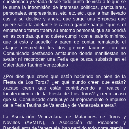
cuestionada y vetada desde todo punto de vista a lo que se
le suma la intromisión de intereses políticos, particulares,
personales, empresariales, etc. etc. etc., que la han llevado
casi a su declive y ahora, que surge una Empresa que
quiere sacarla adelante le caen a garrote parejo, "que si el
empresario torero traerá su entorno personal, que se pondrá
en las corridas, que no quiere cumplir con el salario mínimo,
que sí esto y aquello" y paren de contar, rematando el
ataque desmedido los dos gremios taurinos con un
Comunicado desfasado antitaurino donde manifiestan no
avalar ni reconocer una Feria que busca subsistir en el
Calendario Taurino Venezolano
¿Por dios que creen que están haciendo en bien de la
Fiesta de Los Toros? ¿en qué mundo creen que están?
¿acaso creen que están contribuyendo al realce y
fortalecimiento de la Fiesta de Los Toros? ¿creen acaso
que su Comunicado contribuye al mejoramiento e impulso
de la Feria Taurina de Valencia y de Venezuela entera?.
La Asociación Venezolana de Matadores de Toros y
Novillos (AVMTN), la Asociación de Picadores y
Banderilleros de Venezuela, han perdido todo norte gremial,