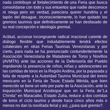
nada contribuye al fortalecimiento de una Feria que busca
consolidarse con todo y sus entuertos que nadie desconoce
ni niega pero en verdad, pareciera querer hundirla y el
tapón del desague, inconscientemente, lo han quitado los
gremios taurinos que definitivamente se han desfasado de
su real concepción e ideología gremial.
Actitud, accionar incongruente radical irracional carente de
diálogo flexible que indudablemente tendrá efectos
colaterales en otras Ferias Taurinas Venezolanas y por
cierto, para nada se ha pronunciado contundentemente la
Asociación Venezolana de Matadores de Toros y Novillos
(AVMTN) ante las acciones de la Defensoría del Pueblo
impidiendo la presencia de niños, niñas y adolescentes en
las corridas de toros en la Región Andina, por la payasada y
falta de respeto a la Autoridad Taurina Municipal del torero
mexicano en la Feria de Tovar, Estado Mérida, que bien
merecido se tiene un veto por parte de la Asociación, ante la
Inquisición Municipal Arzobispal que en la Feria de"La
Chinita" en Maracaibo, Estado Zulia, reduce a dos corridas
de toros el ciclo taurino y desde hace cinco años más o
menos no dan la novillada ferial y así, ¿para qué gremio?.