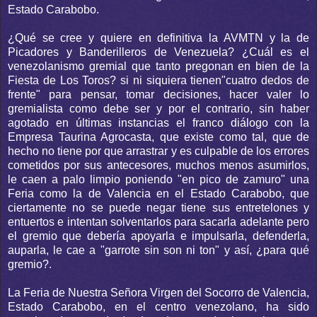
Estado Carabobo.
¿Qué se cree y quiere en definitiva la AVMTN y la de
Picadores y Banderilleros de Venezuela? ¿Cuál es el
venezolanismo gremial que tanto pregonan en bien de la
Fiesta de Los Toros? si ni siquiera tienen"cuatro dedos de
frente" para pensar, tomar decisiones, hacer valer lo
gremialista como debe ser y por el contrario, sin haber
agotado en últimas instancias el franco diálogo con la
Empresa Taurina Agrocasta, que existe como tal, que de
hecho no tiene por que arrastrar y es culpable de los errores
cometidos por sus antecesores, muchos menos asumirlos,
le caen a palo limpio poniendo "en pico de zamuro" una
Feria como la de Valencia en el Estado Carabobo, que
ciertamente no se puede negar tiene sus entretelones y
entuertos e intentan solventarlos para sacarla adelante pero
el gremio que debería apoyarla e impulsarla, defenderla,
auparla, le cae a "garrote sin son ni ton" y así, ¿para qué
gremio?.
La Feria de Nuestra Señora Virgen del Socorro de Valencia,
Estado Carabobo, en el centro venezolano, ha sido