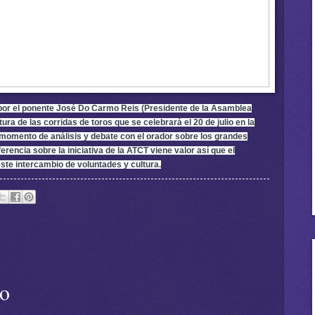
 por el ponente José Do Carmo Reis (Presidente de la Asamblea
ra de las corridas de toros que se celebrará el 20 de julio en la
n momento de análisis y debate con el orador sobre los grandes
encia sobre la iniciativa de la ATCT viene valor así que el
ste intercambio de voluntades y cultura.
io