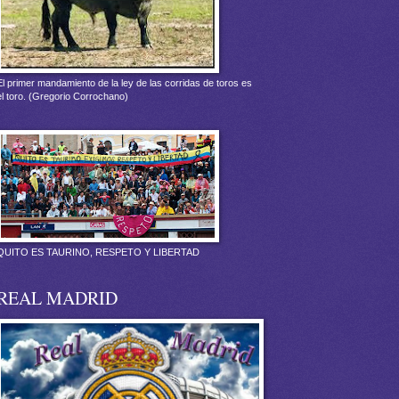
El primer mandamiento de la ley de las corridas de toros es
el toro. (Gregorio Corrochano)
QUITO ES TAURINO, RESPETO Y LIBERTAD
REAL MADRID