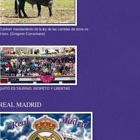
El primer mandamiento de la ley de las corridas de toros es
el toro. (Gregorio Corrochano)
QUITO ES TAURINO, RESPETO Y LIBERTAD
REAL MADRID