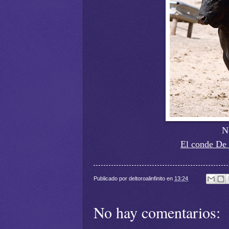
N
El conde De 
Publicado por
deltoroalinfinito
en
13:24
No hay comentarios: